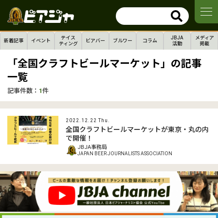
テイス
JBJA
メディア
新着記事
イベント
ビアバー
ブルワー
コラム
ティング
活動
掲載
「全国クラフトビールマーケット」の記事
一覧
記事件数：
1
件
2022.12.22 Thu.
全国クラフトビールマーケットが東京・丸の内
で開催！
JBJA事務局
JAPAN BEER JOURNALISTS ASSOCIATION