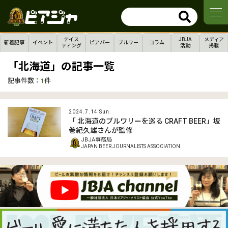
テイス
JBJA
メディア
新着記事
イベント
ビアバー
ブルワー
コラム
ティング
活動
掲載
「北海道」の記事一覧
記事件数：
1
件
2024.7.14 Sun.
「 北海道のブルワリーを巡る CRAFT BEER」坂
巻紀久雄さんが監修
JBJA事務局
JAPAN BEER JOURNALISTS ASSOCIATION