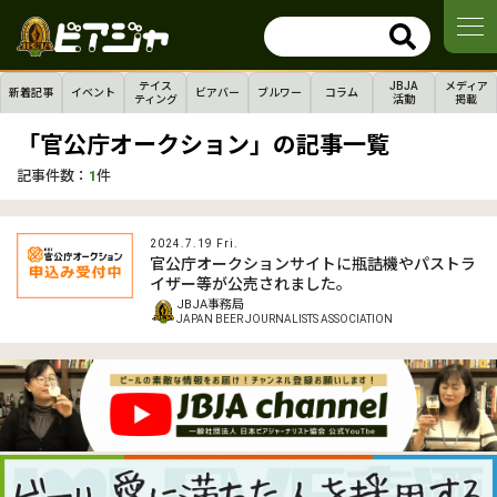
テイス
JBJA
メディア
新着記事
イベント
ビアバー
ブルワー
コラム
ティング
活動
掲載
「官公庁オークション」の記事一覧
記事件数：
1
件
2024.7.19 Fri.
官公庁オークションサイトに瓶詰機やパストラ
イザー等が公売されました。
JBJA事務局
JAPAN BEER JOURNALISTS ASSOCIATION