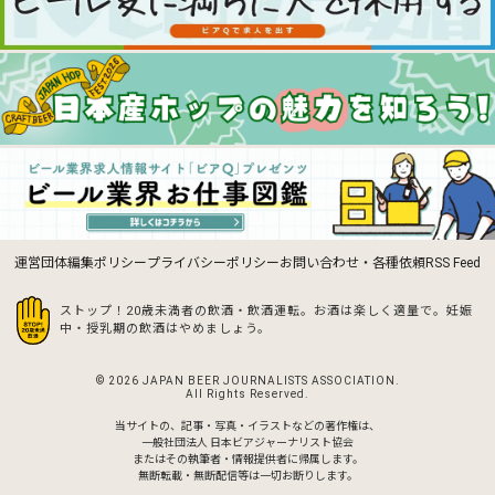
運営団体
編集ポリシー
プライバシーポリシー
お問い合わせ・各種依頼
RSS Feed
ストップ！20歳未満者の飲酒・飲酒運転。お酒は楽しく適量で。
妊娠
中・授乳期の飲酒はやめましょう。
© 2026 JAPAN BEER JOURNALISTS ASSOCIATION.
All Rights Reserved.
当サイトの、記事・写真・イラストなどの著作権は、
一般社団法人 日本ビアジャーナリスト協会
またはその執筆者・情報提供者に帰属します。
無断転載・無断配信等は一切お断りします。