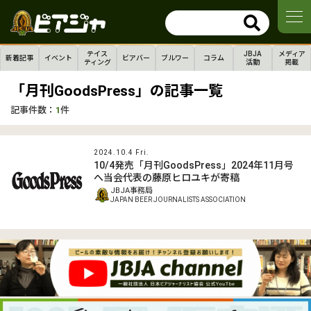
テイス
JBJA
メディア
新着記事
イベント
ビアバー
ブルワー
コラム
ティング
活動
掲載
「月刊GoodsPress」の記事一覧
記事件数：
1
件
2024.10.4 Fri.
10/4発売「月刊GoodsPress」2024年11月号
へ当会代表の藤原ヒロユキが寄稿
JBJA事務局
JAPAN BEER JOURNALISTS ASSOCIATION