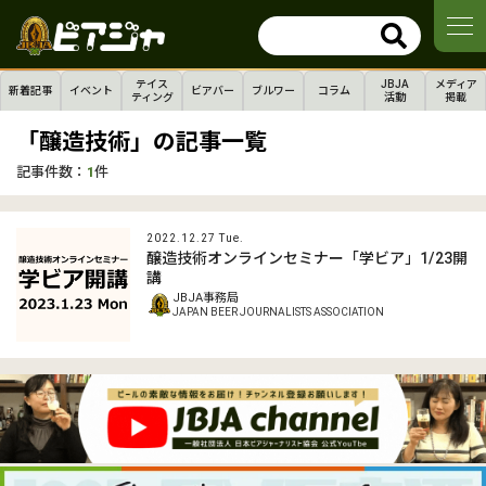
テイス
JBJA
メディア
新着記事
イベント
ビアバー
ブルワー
コラム
ティング
活動
掲載
「醸造技術」の記事一覧
記事件数：
1
件
2022.12.27 Tue.
醸造技術オンラインセミナー「学ビア」1/23開
講
JBJA事務局
JAPAN BEER JOURNALISTS ASSOCIATION