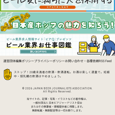
運営団体
編集ポリシー
プライバシーポリシー
お問い合わせ・各種依頼
RSS Feed
ストップ！20歳未満者の飲酒・飲酒運転。お酒は楽しく適量で。
妊娠
中・授乳期の飲酒はやめましょう。
© 2026 JAPAN BEER JOURNALISTS ASSOCIATION.
All Rights Reserved.
当サイトの、記事・写真・イラストなどの著作権は、
一般社団法人 日本ビアジャーナリスト協会
またはその執筆者・情報提供者に帰属します。
無断転載・無断配信等は一切お断りします。