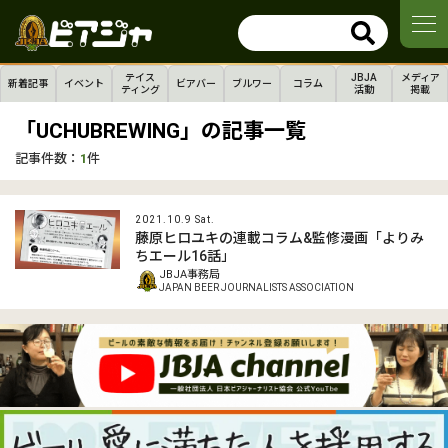
テイス
JBJA
メディア
新着記事
イベント
ビアバー
ブルワー
コラム
ティング
活動
掲載
「UCHUBREWING」の記事一覧
記事件数：
1
件
2021.10.9 Sat.
藤原ヒロユキの連載コラム&監修漫画「よりみ
ちエール16話」
JBJA事務局
JAPAN BEER JOURNALISTS ASSOCIATION