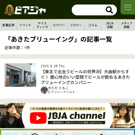
テイス
JBJA
メディア
新着記事
イベント
ビアバー
ブルワー
コラム
ティング
活動
掲載
「あきたブリューイング」の記事一覧
記事件数：
1
件
2025.8.28 Thu.
【東北で出会うビールの世界⑳】大曲駅からす
ぐ！ 居心地のいい空間でビールが飲めるあきた
ブリューイングカンパニー
きただ ともこ
ビアジャーナリスト