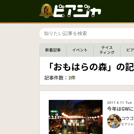
テイス
新着記事
イベント
ビア
ティング
「おもはらの森」の記
記事件数：
3
件
2017.4.11 Tue.
今年はGWにも開
コウゴ
ビアジャ