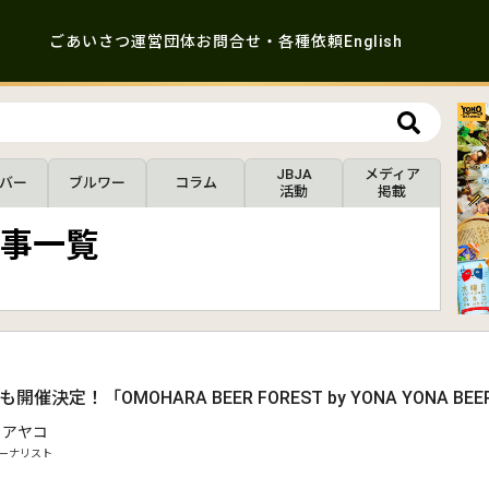
ごあいさつ
運営団体
お問合せ・各種依頼
English
JBJA
メディア
バー
ブルワー
コラム
活動
掲載
事一覧
催決定！「OMOHARA BEER FOREST by YONA YONA BEE
 アヤコ
ーナリスト