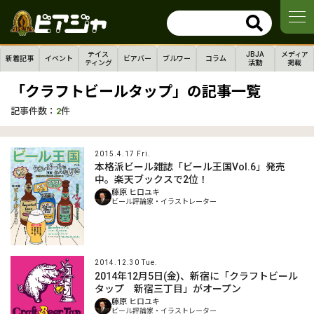
テイス
JBJA
メディア
新着記事
イベント
ビアバー
ブルワー
コラム
ティング
活動
掲載
「クラフトビールタップ」の記事一覧
記事件数：
2
件
2015.4.17 Fri.
本格派ビール雑誌「ビール王国Vol.6」発売
中。楽天ブックスで2位！
藤原 ヒロユキ
ビール評論家・イラストレーター
2014.12.30 Tue.
2014年12月5日(金)、新宿に「クラフトビール
タップ 新宿三丁目」がオープン
藤原 ヒロユキ
ビール評論家・イラストレーター