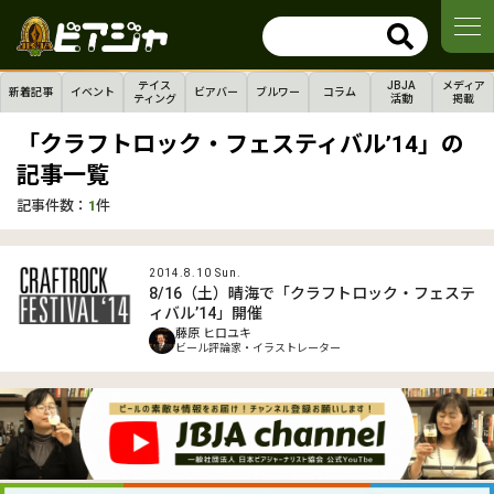
テイス
JBJA
メディア
新着記事
イベント
ビアバー
ブルワー
コラム
ティング
活動
掲載
「クラフトロック・フェスティバル’14」の
記事一覧
記事件数：
1
件
2014.8.10 Sun.
8/16（土）晴海で「クラフトロック・フェステ
ィバル’14」開催
藤原 ヒロユキ
ビール評論家・イラストレーター