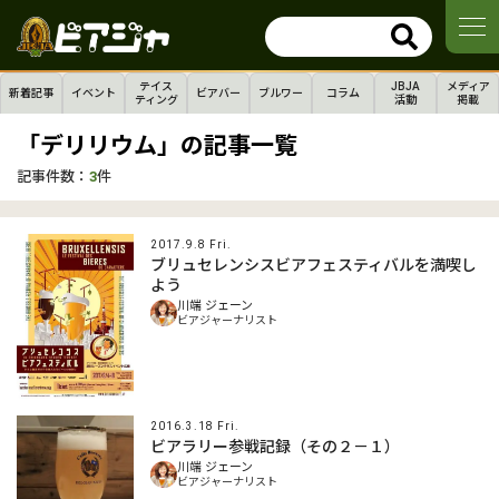
テイス
JBJA
メディア
新着記事
イベント
ビアバー
ブルワー
コラム
ティング
活動
掲載
「デリリウム」の記事一覧
記事件数：
3
件
2017.9.8 Fri.
ブリュセレンシスビアフェスティバルを満喫し
よう
川端 ジェーン
ビアジャーナリスト
2016.3.18 Fri.
ビアラリー参戦記録（その２－１）
川端 ジェーン
ビアジャーナリスト