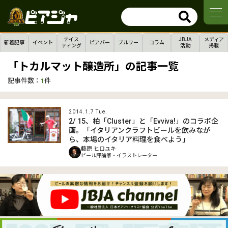
テイス
JBJA
メディア
新着記事
イベント
ビアバー
ブルワー
コラム
ティング
活動
掲載
「トカルマット醸造所」の記事一覧
記事件数：
1
件
2014.1.7 Tue.
2/ 15、柏「Cluster」と「Evviva!」のコラボ企
画。「イタリアンクラフトビールを飲みなが
ら、本場のイタリア料理を食べよう」
藤原 ヒロユキ
ビール評論家・イラストレーター