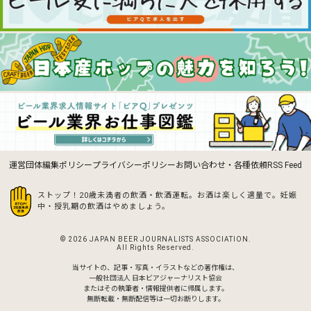
運営団体
編集ポリシー
プライバシーポリシー
お問い合わせ・各種依頼
RSS Feed
ストップ！20歳未満者の飲酒・飲酒運転。お酒は楽しく適量で。
妊娠
中・授乳期の飲酒はやめましょう。
© 2026 JAPAN BEER JOURNALISTS ASSOCIATION.
All Rights Reserved.
当サイトの、記事・写真・イラストなどの著作権は、
一般社団法人 日本ビアジャーナリスト協会
またはその執筆者・情報提供者に帰属します。
無断転載・無断配信等は一切お断りします。