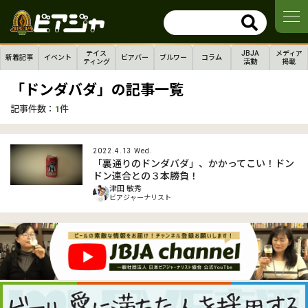
テイス
JBJA
メディア
新着記事
イベント
ビアバー
ブルワー
コラム
ティング
活動
掲載
「ドンダバダ」の記事一覧
記事件数：
1
件
2022.4.13 Wed.
「裏通りのドンダバダ」、かかってこい！ドン
ドン連合との３本勝負！
津田 敏秀
ビアジャーナリスト