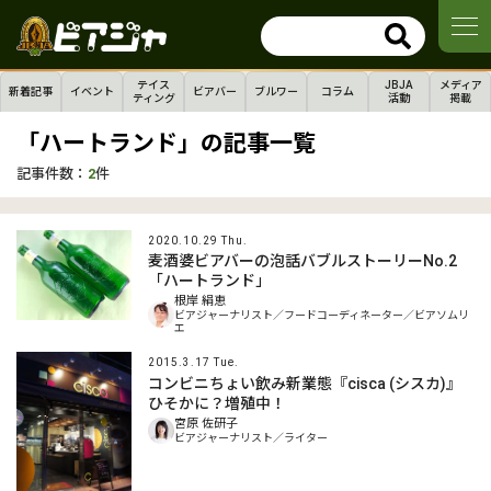
テイス
JBJA
メディア
新着記事
イベント
ビアバー
ブルワー
コラム
ティング
活動
掲載
「ハートランド」の記事一覧
記事件数：
2
件
2020.10.29 Thu.
麦酒婆ビアバーの泡話バブルストーリーNo.2
「ハートランド」
根岸 絹恵
ビアジャーナリスト／フードコーディネーター／ビアソムリ
エ
2015.3.17 Tue.
コンビニちょい飲み新業態『cisca (シスカ)』
ひそかに？増殖中！
宮原 佐研子
ビアジャーナリスト／ライター