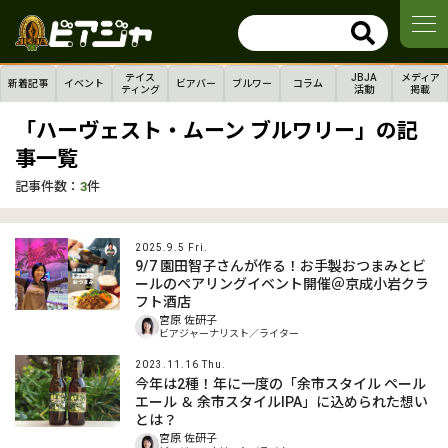
テイス
JBJA
メディア
新着記事
イベント
ビアバー
ブルワー
コラム
ティング
活動
掲載
「ハーヴェスト・ムーン ブルワリー」の記
事一覧
記事件数：
3
件
2025.9.5 Fri.
9/7 園田智子さんが作る！お手製おつまみとビ
ールのペアリングイベント開催＠京成小岩クラ
フト酒店
宮原 佐研子
ビアジャーナリスト／ライター
2023.11.16 Thu.
今年は2種！年に一度の「余市スタイル ペール
エール ＆ 余市スタイルIPA」に込められた想い
とは？
宮原 佐研子