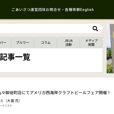
ごあいさつ
運営団体
お問合せ・各種依頼
English
JBJA
メディア
バー
ブルワー
コラム
活動
掲載
記事一覧
丸々御徒町店にてアメリカ西海岸クラフトビールフェア開催！
え（木暮 亮）
ーナリスト