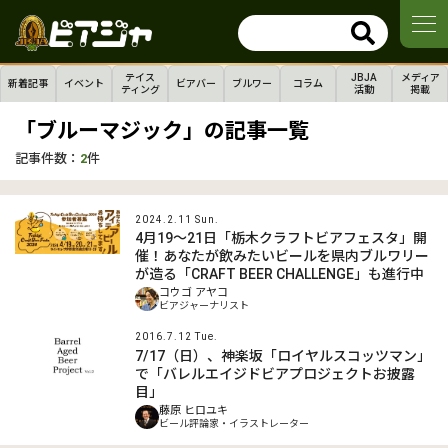
テイス
JBJA
メディア
新着記事
イベント
ビアバー
ブルワー
コラム
ティング
活動
掲載
「ブルーマジック」の記事一覧
記事件数：
2
件
2024.2.11 Sun.
4月19～21日「栃木クラフトビアフェスタ」開
催！あなたが飲みたいビールを県内ブルワリー
が造る「CRAFT BEER CHALLENGE」も進行中
コウゴ アヤコ
ビアジャーナリスト
2016.7.12 Tue.
7/17（日）、神楽坂「ロイヤルスコッツマン」
で「バレルエイジドビアプロジェクトお披露
目」
藤原 ヒロユキ
ビール評論家・イラストレーター