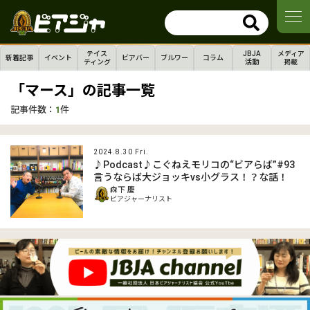
テイス
JBJA
メディア
新着記事
イベント
ビアバー
ブルワー
コラム
ティング
活動
掲載
「マース」の記事一覧
記事件数：
1
件
2024.8.30 Fri.
♪Podcast♪こぐねえモリコの“ビアらば”#93
言うならば大ジョッキvs小グラス！？な話！
森下 慶
ビアジャーナリスト