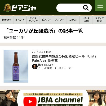
テイス
JBJA
メディア
新着記事
イベント
ビアバー
ブルワー
コラム
ティング
活動
掲載
「ユーカリが丘醸造所」の記事一覧
記事件数：
1
件
2014.3.31 Mon.
国際女性共同醸造の特別限定ビール「Unite
Pale Ale」新発売
藤原 ヒロユキ
ビール評論家・イラストレーター