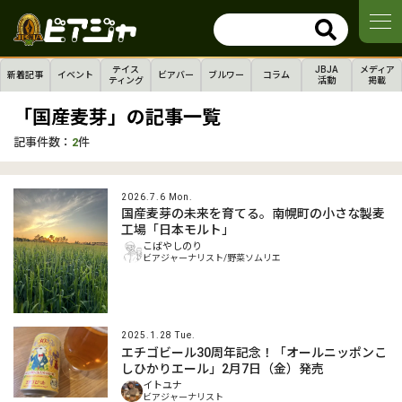
テイス
JBJA
メディア
新着記事
イベント
ビアバー
ブルワー
コラム
ティング
活動
掲載
「国産麦芽」の記事一覧
記事件数：
2
件
2026.7.6 Mon.
国産麦芽の未来を育てる。南幌町の小さな製麦
工場「日本モルト」
こばやしのり
ビアジャーナリスト/野菜ソムリエ
2025.1.28 Tue.
エチゴビール30周年記念！「オールニッポンこ
しひかりエール」2月7日（金）発売
イトユナ
ビアジャーナリスト