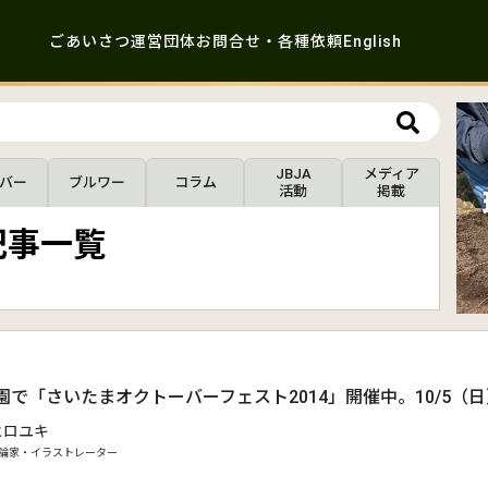
ごあいさつ
運営団体
お問合せ・各種依頼
English
JBJA
メディア
バー
ブルワー
コラム
活動
掲載
記事一覧
園で「さいたまオクトーバーフェスト2014」開催中。10/5（
ヒロユキ
論家・イラストレーター