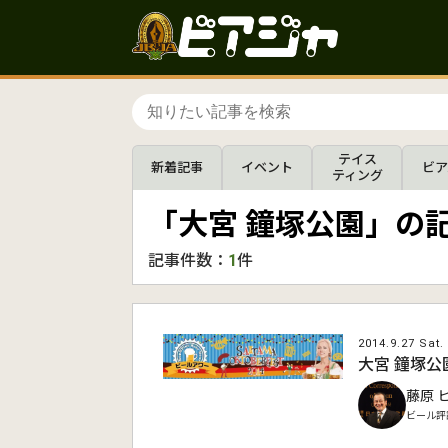
テイス
新着記事
イベント
ビア
ティング
「大宮 鐘塚公園」の
記事件数：
1
件
2014.9.27 Sat.
大宮 鐘塚公
藤原 
ビール評