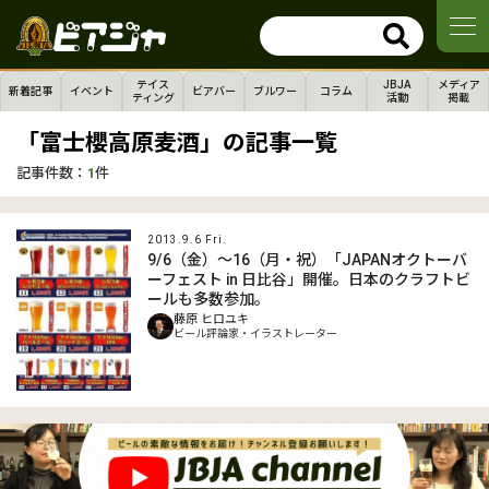
テイス
JBJA
メディア
新着記事
イベント
ビアバー
ブルワー
コラム
ティング
活動
掲載
「富士櫻高原麦酒」の記事一覧
記事件数：
1
件
2013.9.6 Fri.
9/6（金）～16（月・祝）「JAPANオクトーバ
ーフェスト in 日比谷」開催。日本のクラフトビ
ールも多数参加。
藤原 ヒロユキ
ビール評論家・イラストレーター