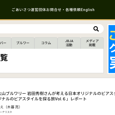
ごあいさつ
運営団体
お問合せ・各種依頼
English
JBJA
メディア
バー
ブルワー
コラム
活動
掲載
覧
.
大山ブルワリー 岩田秀樹さんが考える日本オリジナルのビアス
ナルのビアスタイルを探る旅Vol.６」レポート
え（木暮 亮）
ーナリスト