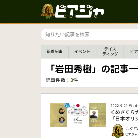
テイス
新着記事
イベント
ビア
ティング
「岩田秀樹」の記事一
記事件数：
3
件
2022.9.21 Wed
くめざくら
「日本オリジ
こぐね
ビアジャ