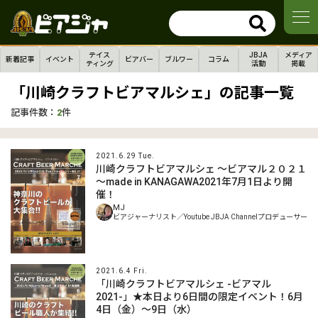
テイス
JBJA
メディア
新着記事
イベント
ビアバー
ブルワー
コラム
ティング
活動
掲載
「川崎クラフトビアマルシェ」の記事一覧
記事件数：
2
件
2021.6.29 Tue.
川崎クラフトビアマルシェ ～ビアマル２０２１
～made in KANAGAWA2021年7月1日より開
催！
MJ
ビアジャーナリスト／Youtube JBJA Channelプロデューサー
2021.6.4 Fri.
「川崎クラフトビアマルシェ -ビアマル
2021-」★本日より6日間の限定イベント！6月
4日（金）～9日（水）