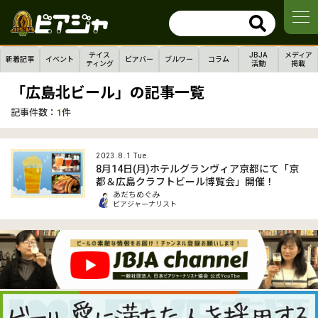
テイス
JBJA
メディア
新着記事
イベント
ビアバー
ブルワー
コラム
ティング
活動
掲載
「広島北ビール」の記事一覧
記事件数：
1
件
2023.8.1 Tue.
8月14日(月)ホテルグランヴィア京都にて「京
都＆広島クラフトビール博覧会」開催！
あだちめぐみ
ビアジャーナリスト