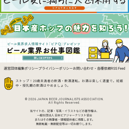
運営団体
編集ポリシー
プライバシーポリシー
お問い合わせ・各種依頼
RSS Feed
ストップ！20歳未満者の飲酒・飲酒運転。お酒は楽しく適量で。
妊娠
中・授乳期の飲酒はやめましょう。
© 2026 JAPAN BEER JOURNALISTS ASSOCIATION.
All Rights Reserved.
当サイトの、記事・写真・イラストなどの著作権は、
一般社団法人 日本ビアジャーナリスト協会
またはその執筆者・情報提供者に帰属します。
無断転載・無断配信等は一切お断りします。