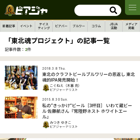
テイス
JBJA
メディア
新着記事
イベント
ビアバー
ブルワー
コラム
ティング
活動
掲載
「東北魂プロジェクト」の記事一覧
記事件数：
2
件
2018.3.8 Thu.
東北のクラフトビールブルワリーの恩返し 東北
魂的IPA発売開始！
こぐねえ（木暮 亮）
ビアジャーナリスト
2015.8.30 Sun.
私の“きっかけ”ビール［3杯目］ いわて蔵ビー
ル 佐藤航さん『常陸野ネスト ホワイトエー
ル』
みつき ゆきこ
ビアジャーナリスト