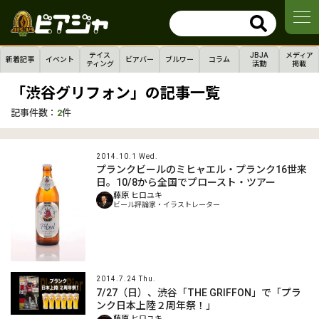
テイス
JBJA
メディア
新着記事
イベント
ビアバー
ブルワー
コラム
ティング
活動
掲載
「渋谷グリフォン」の記事一覧
記事件数：
2
件
2014.10.1 Wed.
プランクビールのミヒャエル・プランク16世来
日。10/8から全国でプロースト・ツアー
藤原 ヒロユキ
ビール評論家・イラストレーター
2014.7.24 Thu.
7/27（日）、渋谷「THE GRIFFON」で「プラ
ンク日本上陸２周年祭！」
藤原 ヒロユキ