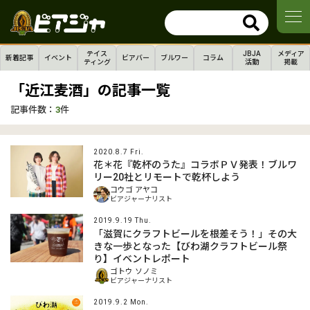
テイス
JBJA
メディア
新着記事
イベント
ビアバー
ブルワー
コラム
ティング
活動
掲載
「近江麦酒」の記事一覧
記事件数：
3
件
2020.8.7 Fri.
花＊花『乾杯のうた』コラボＰＶ発表！ブルワ
リー20社とリモートで乾杯しよう
コウゴ アヤコ
ビアジャーナリスト
2019.9.19 Thu.
「滋賀にクラフトビールを根差そう！」その大
きな一歩となった【びわ湖クラフトビール祭
り】イベントレポート
ゴトウ ソノミ
ビアジャーナリスト
2019.9.2 Mon.