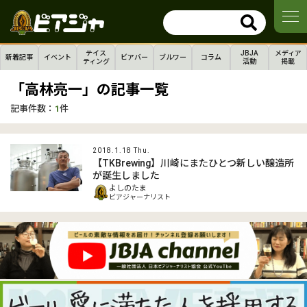
テイス
JBJA
メディア
新着記事
イベント
ビアバー
ブルワー
コラム
ティング
活動
掲載
「高林亮一」の記事一覧
記事件数：
1
件
2018.1.18 Thu.
【TKBrewing】川崎にまたひとつ新しい醸造所
が誕生しました
よしのたま
ビアジャーナリスト