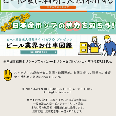
運営団体
編集ポリシー
プライバシーポリシー
お問い合わせ・各種依頼
RSS Feed
ストップ！20歳未満者の飲酒・飲酒運転。お酒は楽しく適量で。
妊娠
中・授乳期の飲酒はやめましょう。
© 2026 JAPAN BEER JOURNALISTS ASSOCIATION.
All Rights Reserved.
当サイトの、記事・写真・イラストなどの著作権は、
一般社団法人 日本ビアジャーナリスト協会
またはその執筆者・情報提供者に帰属します。
無断転載・無断配信等は一切お断りします。