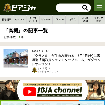
テイス
JBJA
メディア
新着記事
イベント
ビアバー
ブルワー
コラム
ティング
活動
掲載
「高槻」の記事一覧
記事件数：
1
件
2024.5.31 Fri.
「クラノミ」が生まれ変わる！6月1日(土)に壽
酒造「國乃長クラノミタップルーム」がグラン
ドオープン！
ちゃんめい
ビアジャーナリスト