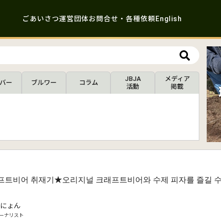
ごあいさつ
運営団体
お問合せ・各種依頼
English
JBJA
メディア
バー
ブルワー
コラム
活動
掲載
프트비어 취재기★오리지널 크래프트비어와 수제 피자를 즐길 수 있
にょん
ーナリスト