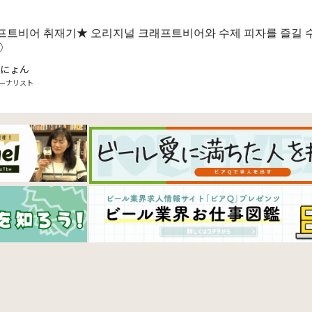
프트비어 취재기★ 오리지널 크래프트비어와 수제 피자를 즐길 수
①
にょん
ーナリスト