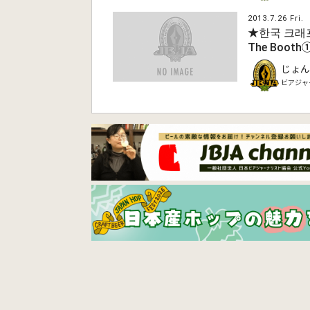
2013.7.26 Fri.
★한국 크래
The Booth
じょん
ビアジャ