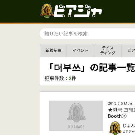
テイス
新着記事
イベント
ビア
ティング
「더부쓰」の記事一覧
記事件数：
2
件
2013.8.5 Mon.
★한국 크래
Booth②
じょん
ビアジャ