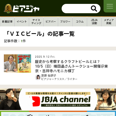
テイス
JBJA
メディア
新着記事
イベント
ビアバー
ブルワー
コラム
ティング
活動
掲載
「ＶＩＣビール」の記事一覧
記事件数：
1
件
2025.9.12 Fri.
歴史から考察するクラフトビールとは？
10/5（日）端田晶さんトークショー開催＠東
京・吉祥寺ハモニカ横丁
宮原 佐研子
ビアジャーナリスト／ライター