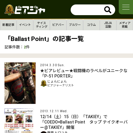
テイス
JBJA
メディア
新着記事
イベント
ビアバー
ブルワー
コラム
ティング
活動
掲載
「Ballast Point」の記事一覧
記事件数：
2
件
2014.3.30 Sun.
★ビアレビュー★戦闘機のラベルがユニークな
「P-51 PORTER」
じょんにょん
ビアジャーナリスト
2013.12.11 Wed.
12/14（土）15（日）「TAKIEY」で
「COEDO×Ballast Point タップ テイクオーバ
ー@TAKIEY」開催
藤原 ヒロユキ