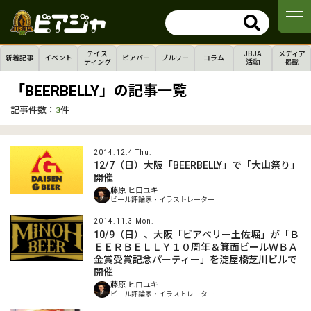
テイス
JBJA
メディア
新着記事
イベント
ビアバー
ブルワー
コラム
ティング
活動
掲載
「BEERBELLY」の記事一覧
記事件数：
3
件
2014.12.4 Thu.
12/7（日）大阪「BEERBELLY」で「大山祭り」
開催
藤原 ヒロユキ
ビール評論家・イラストレーター
2014.11.3 Mon.
10/9（日）、大阪「ビアベリー土佐堀」が「Ｂ
ＥＥＲＢＥＬＬＹ１０周年＆箕面ビールＷＢＡ
金賞受賞記念パーティー」を淀屋橋芝川ビルで
開催
藤原 ヒロユキ
ビール評論家・イラストレーター