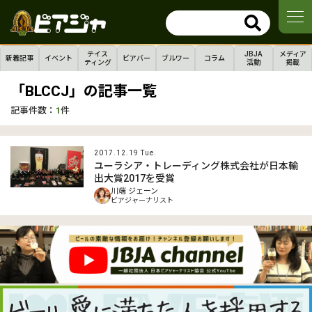
テイス
JBJA
メディア
新着記事
イベント
ビアバー
ブルワー
コラム
ティング
活動
掲載
「BLCCJ」の記事一覧
記事件数：
1
件
2017.12.19 Tue.
ユーラシア・トレーディング株式会社が日本輸
出大賞2017を受賞
川端 ジェーン
ビアジャーナリスト