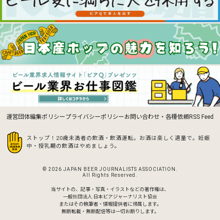
運営団体
編集ポリシー
プライバシーポリシー
お問い合わせ・各種依頼
RSS Feed
ストップ！20歳未満者の飲酒・飲酒運転。お酒は楽しく適量で。
妊娠
中・授乳期の飲酒はやめましょう。
© 2026 JAPAN BEER JOURNALISTS ASSOCIATION.
All Rights Reserved.
当サイトの、記事・写真・イラストなどの著作権は、
一般社団法人 日本ビアジャーナリスト協会
またはその執筆者・情報提供者に帰属します。
無断転載・無断配信等は一切お断りします。