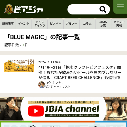
テイス
JBJA
メディア
新着記事
イベント
ビアバー
ブルワー
コラム
ティング
活動
掲載
「BLUE MAGIC」の記事一覧
記事件数：
1
件
2024.2.11 Sun.
4月19～21日「栃木クラフトビアフェスタ」開
催！あなたが飲みたいビールを県内ブルワリー
が造る「CRAFT BEER CHALLENGE」も進行中
コウゴ アヤコ
ビアジャーナリスト