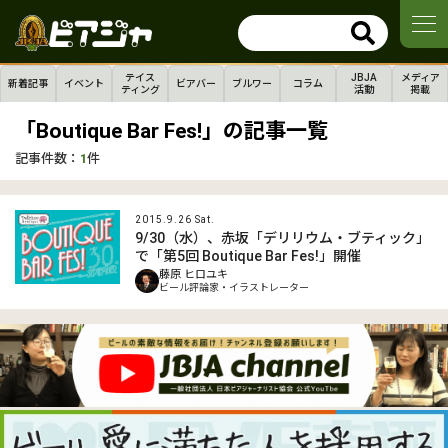
テイス
JBJA
メディア
新着記事
イベント
ビアバー
ブルワー
コラム
ティング
活動
掲載
「Boutique Bar Fes!」の記事一覧
記事件数：
1
件
2015.9.26 Sat.
9/30（水）、赤坂「デリリウム・ブティック」
で「第5回 Boutique Bar Fes!」開催
藤原 ヒロユキ
ビール評論家・イラストレーター