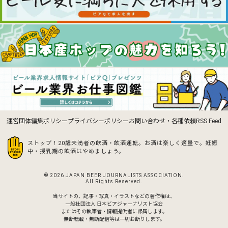
運営団体
編集ポリシー
プライバシーポリシー
お問い合わせ・各種依頼
RSS Feed
ストップ！20歳未満者の飲酒・飲酒運転。お酒は楽しく適量で。
妊娠
中・授乳期の飲酒はやめましょう。
© 2026 JAPAN BEER JOURNALISTS ASSOCIATION.
All Rights Reserved.
当サイトの、記事・写真・イラストなどの著作権は、
一般社団法人 日本ビアジャーナリスト協会
またはその執筆者・情報提供者に帰属します。
無断転載・無断配信等は一切お断りします。