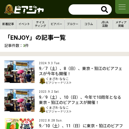
テイス
JBJA
メディア
新着記事
イベント
ビアバー
ブルワー
コラム
ティング
活動
掲載
「ENJOY」の記事一覧
記事件数：
3
件
2024.9.3 Tue.
9／7（土）、8（日）、東京・狛江のビアフェ
スが今年も開催！
くまざわ ななこ
ビアジャーナリスト
2023.9.2 Sat.
9／9（土）、10（日）、今年で10周年となる
東京・狛江のビアフェスが開催！
くまざわ ななこ
ビアジャーナリスト
2022.8.28 Sun.
9／10（土）、11（日）に東京・狛江のビアフ