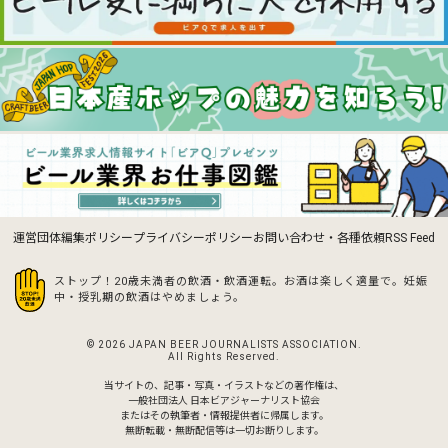
運営団体
編集ポリシー
プライバシーポリシー
お問い合わせ・各種依頼
RSS Feed
ストップ！20歳未満者の飲酒・飲酒運転。お酒は楽しく適量で。
妊娠
中・授乳期の飲酒はやめましょう。
© 2026 JAPAN BEER JOURNALISTS ASSOCIATION.
All Rights Reserved.
当サイトの、記事・写真・イラストなどの著作権は、
一般社団法人 日本ビアジャーナリスト協会
またはその執筆者・情報提供者に帰属します。
無断転載・無断配信等は一切お断りします。