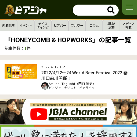
テイス
JBJA
メディア
新着記事
イベント
ビアバー
ブルワー
コラム
ティング
活動
掲載
「HONEYCOMB & HOPWORKS」の記事一覧
記事件数：
1
件
2022.4.12 Tue.
2022/4/22～24 World Beer Festival 2022 春
川口前川開催！
Atsushi Taguchi（田口 篤史）
ビアジャーナリスト／ビアライター