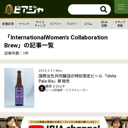
テイス
JBJA
メディア
新着記事
イベント
ビアバー
ブルワー
コラム
ティング
活動
掲載
「InternationalWomen's Collaboration
Brew」の記事一覧
記事件数：
1
件
2014.3.31 Mon.
国際女性共同醸造の特別限定ビール「Unite
Pale Ale」新発売
藤原 ヒロユキ
ビール評論家・イラストレーター