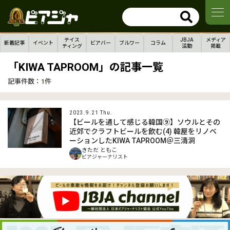
テイス
JBJA
メディア
新着記事
イベント
ビアバー
ブルワー
コラム
ティング
活動
掲載
「KIWA TAPROOM」の記事一覧
記事件数：
1
件
2023.9.21 Thu.
【ビールを通して感じる韓国⑨】ソウルとその
近郊でクラフトビールを飲む(4) 韓屋をリノベ
ーションしたKIWA TAPROOM＠三清洞
きただ ともこ
ビアジャーナリスト