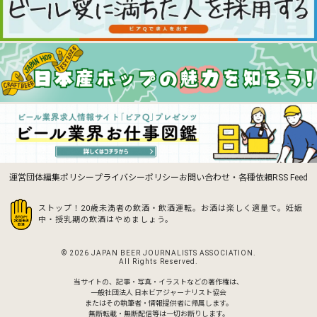
運営団体
編集ポリシー
プライバシーポリシー
お問い合わせ・各種依頼
RSS Feed
ストップ！20歳未満者の飲酒・飲酒運転。お酒は楽しく適量で。
妊娠
中・授乳期の飲酒はやめましょう。
© 2026 JAPAN BEER JOURNALISTS ASSOCIATION.
All Rights Reserved.
当サイトの、記事・写真・イラストなどの著作権は、
一般社団法人 日本ビアジャーナリスト協会
またはその執筆者・情報提供者に帰属します。
無断転載・無断配信等は一切お断りします。