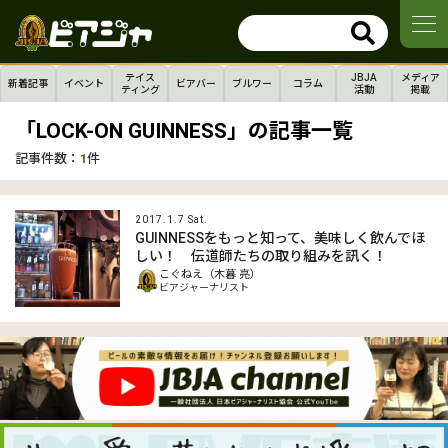
テイス
JBJA
メディア
新着記事
イベント
ビアバー
ブルワー
コラム
ティング
活動
掲載
「LOCK-ON GUINNESS」の記事一覧
記事件数：
1
件
2017.1.7 Sat.
GUINNESSをもっと知って、美味しく飲んでほ
しい！ 伝道師たちの取り組みを訊く！
こぐねえ（木暮 亮）
ビアジャーナリスト