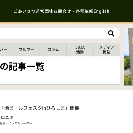
ごあいさつ
運営団体
お問合せ・各種依頼
English
JBJA
メディア
バー
ブルワー
コラム
活動
掲載
」の記事一覧
、「地ビールフェスタinひろしま」開催
ヒロユキ
論家・イラストレーター