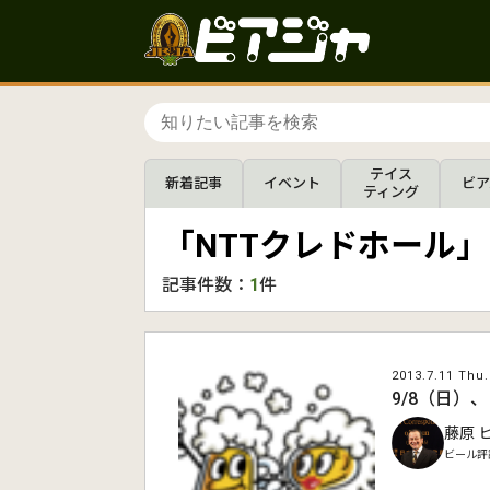
テイス
新着記事
イベント
ビア
ティング
「NTTクレドホール
記事件数：
1
件
2013.7.11 Thu.
9/8（日）
藤原 
ビール評