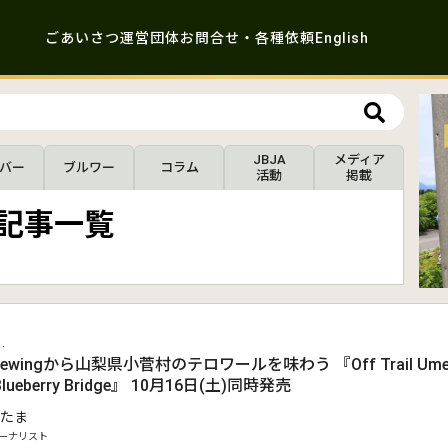
ごあいさつ
運営団体
お問合せ・各種依頼
English
JBJA
メディア
バー
ブルワー
コラム
活動
掲載
」の記事一覧
.
t Brewingから山梨県小菅村のテロワールを味わう 『Off Trail Ume 
l Blueberry Bridge』 10月16日(土)同時発売
たま
ーナリスト