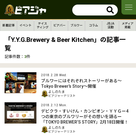
テイス
JBJA
メディア
新着記事
イベント
ビアバー
ブルワー
コラム
ティング
活動
掲載
「Y.Y.G.Brewery & Beer Kitchen」の記事一
覧
記事件数：
3
件
2018.2.28 Wed.
ブルワーにはそれぞれストーリーがある～
Tokyo Brewer’s Story～開催
よしのたま
ビアジャーナリスト
2018.2.12 Mon.
デビクラ・すいけん・カンピオン・ＹＹＧー4
つの東京のブルワリーがその想いを語るー
「TOKYO BREWER’S STORY」2月18日開催！
よしのたま
ビアジャーナリスト