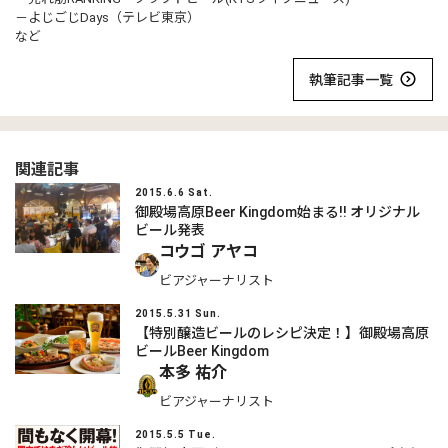
－よじごじDays（テレビ東京）
など
執筆記事一覧
関連記事
2015.6.6 Sat.
御殿場高原Beer Kingdom始まる!! オリジナル
ビール発表
コウゴ アヤコ
ビアジャーナリスト
2015.5.31 Sun.
【特別醸造ビールのレシピ決定！】御殿場高原
ビールBeer Kingdom
本多 祐介
ビアジャーナリスト
2015.5.5 Tue.