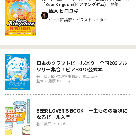
「Beer Kingdom(ビアキングダム)」開催
藤原 ヒロユキ
ビール評論家・イラストレーター
日本のクラフトビール巡り 全国203ブル
ワリー集合！ビアEXPO公式本
著：ビアEXPO運営事務局、富江 弘幸
監修： 藤原 ヒロユキ
BEER LOVER’S BOOK 一生ものの趣味に
なるビール入門
著：藤原 ヒロユキ