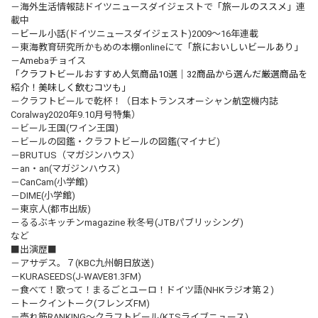
－海外生活情報誌ドイツニュースダイジェストで
「旅ールのススメ」
連
載中
－
ビール小話
(ドイツニュースダイジェスト)2009～16年連載
－東海教育研究所かもめの本棚onlineにて
「旅においしいビールあり」
－Amebaチョイス
「クラフトビールおすすめ人気商品10選｜32商品から選んだ厳選商品を
紹介！美味しく飲むコツも」
－クラフトビールで乾杯！（日本トランスオーシャン航空機内誌
Coralway2020年9.10月号特集）
－ビール王国(ワイン王国)
－ビールの図鑑・クラフトビールの図鑑(マイナビ)
－BRUTUS（マガジンハウス）
－an・an(マガジンハウス)
－CanCam(小学館)
－DIME(小学館)
－東京人(都市出版)
－るるぶキッチンmagazine 秋冬号(JTBパブリッシング)
など
■出演歴■
－アサデス。７(KBC九州朝日放送)
－KURASEEDS(J-WAVE81.3FM)
－食べて！歌って！まるごとユーロ！ドイツ語(NHKラジオ第２)
－トークイントーク(フレンズFM)
－売れ筋RANKING～クラフトビール(KTSライブニュース)