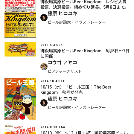
御殿場高原ビールBeer Kingdom レシピ人気
投票、決選投票。締め切り延長。5月8日まで。
藤原 ヒロユキ
ビール評論家・イラストレーター
2015.5.3 Sun.
御殿場高原ビールBeer Kingdom 6月5日～7日
に開催！
コウゴ アヤコ
ビアジャーナリスト
2014.10.4 Sat.
10/15（水）「ビール王国：The Beer
Kingdom」秋号が発売
藤原 ヒロユキ
ビール評論家・イラストレーター
2014.8.28 Thu.
10/10（金）～13（月・祝）御殿場高原ビール