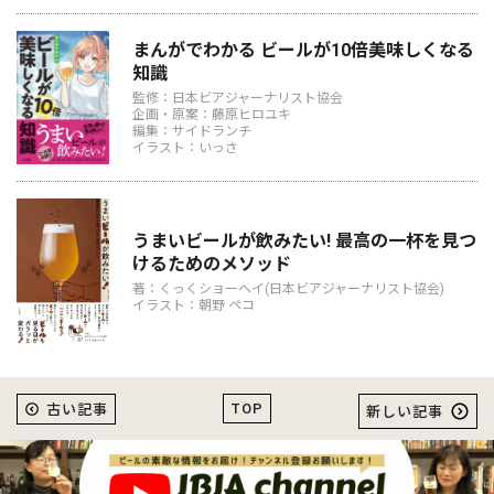
まんがでわかる ビールが10倍美味しくなる
知識
監修：日本ビアジャーナリスト協会
企画・原案：藤原ヒロユキ
編集：サイドランチ
イラスト：いっさ
うまいビールが飲みたい! 最高の一杯を見つ
けるためのメソッド
著：くっくショーヘイ(日本ビアジャーナリスト協会)
イラスト：朝野 ペコ
TOP
古い記事
新しい記事