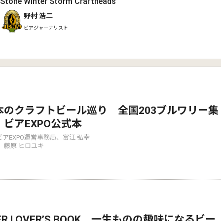
Stone Winter Storm Craftheads
野村 浩二
ビアジャーナリスト
本のクラフトビール巡り 全国203ブルワリー集
！ビアEXPO公式本
アEXPO運営事務局、富江 弘幸
 藤原 ヒロユキ
ER LOVER’S BOOK 一生ものの趣味になるビー