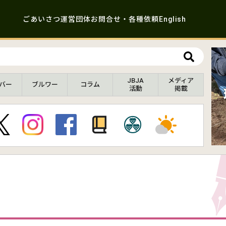
ごあいさつ
運営団体
お問合せ・各種依頼
English
JBJA
メディア
バー
ブルワー
コラム
活動
掲載