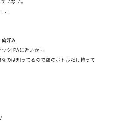
っていない。
たし。
、俺好み
ックIPAに近いかも。
理なのは知ってるので空のボトルだけ持って
/