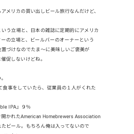
るアメリカの買い出しビール旅行なんだけど、
という立場と、日本の雑誌に定期的にアメリカ
ターの立場と、ビールバーのオーナーという
位置づけなのでたま〜に美味しいご褒美が
は催促しないけどね。
つ。
にお邪魔して食事をしていたら、従業員の１人がくれた
ouble IPA』９％
erican Homebrewers Association
れたビール。もちろん俺は入ってないので