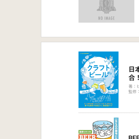
日
合
著：ビ
監修：
BE