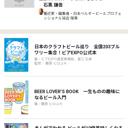
石黒 謙吾
著述家・編集者・日本ベルギービールプロフェ
ッショナル協会 理事
日本のクラフトビール巡り 全国203ブル
ワリー集合！ビアEXPO公式本
著：ビアEXPO運営事務局、富江 弘幸
監修： 藤原 ヒロユキ
BEER LOVER’S BOOK 一生ものの趣味に
なるビール入門
著：藤原 ヒロユキ