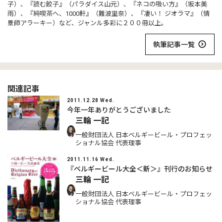
子）、『読む餃子』（パラダイス山元）、『ネコの吸い方』（坂本美
雨）、『純喫茶へ、1000軒』（難波里奈）、『凄い！ ジオラマ』（情
景師アラーキー）など、ジャンル多彩に２００冊以上。
執筆記事一覧
関連記事
2011.12.28 Wed.
今年一年ありがとうございました
三輪 一記
一般財団法人 日本ベルギービール・プロフェッ
ショナル協会 代表理事
2011.11.16 Wed.
『ベルギービール大全＜新＞』刊行のお知らせ
三輪 一記
一般財団法人 日本ベルギービール・プロフェッ
ショナル協会 代表理事