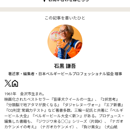
この記事を書いたひと
石黒 謙吾
著述家・編集者・日本ベルギービールプロフェッショナル協会 理事
1961年 金沢市生まれ。
映画化されたベストセラー『盲導犬クイールの一生』、『2択思考』
『分類脳で地アタマが良くなる』『ダジャレヌーヴォー』『エア新書』
『CQ判定 常識力テスト』など著書多数。三輪一記氏と共著に『ベルギ
ービール大全』『ベルギービール大全＜新＞』がある。プロデュース・
編集した書籍も、『ジワジワ来る○○』シリーズ（片岡K）、『ナガオ
カケンメイの考え』（ナガオカケンメイ）、『負け美女』（犬山紙