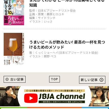
まんがでわかる ビールが10倍美味しくなる
知識
監修：日本ビアジャーナリスト協会
企画・原案：藤原ヒロユキ
編集：サイドランチ
イラスト：いっさ
うまいビールが飲みたい! 最高の一杯を見つ
けるためのメソッド
著：くっくショーヘイ(日本ビアジャーナリスト協会)
イラスト：朝野 ペコ
TOP
古い記事
新しい記事