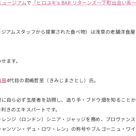
ミュージアム
で
「ヒロユキ’s BAR リターンズ～下町出会い系
ージアムスタッフから提案された食べ物）は浅草の老舗洋食屋
わせます。
嶋屋
4代目の君嶋哲至（きみじまさとし）氏。
際に自ら必ず生産者を訪問し、造り手・ブドウ畑を知ることか
目利きのエキスパートです。
ャレンジ（ロンドン）シニア・ジャッジを務め、プロヴァンス
シャンソン・デュ・ロワ・レン」の称号やブルゴーニュ・ワイ