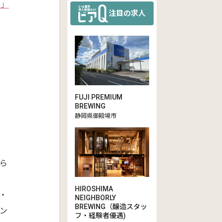
～」
注目の求人
FUJI PREMIUM
BREWING
静岡県御殿場市
ら
HIROSHIMA
・
NEIGHBORLY
BREWING（醸造スタッ
ン
フ・経験者優遇)