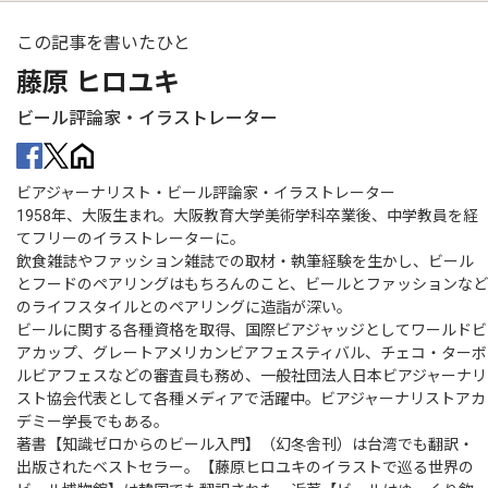
この記事を書いたひと
藤原 ヒロユキ
ビール評論家・イラストレーター
ビアジャーナリスト・ビール評論家・イラストレーター
1958年、大阪生まれ。大阪教育大学美術学科卒業後、中学教員を経
てフリーのイラストレーターに。
飲食雑誌やファッション雑誌での取材・執筆経験を生かし、ビール
とフードのペアリングはもちろんのこと、ビールとファッションなど
のライフスタイルとのペアリングに造詣が深い。
ビールに関する各種資格を取得、国際ビアジャッジとしてワールドビ
アカップ、グレートアメリカンビアフェスティバル、チェコ・ターボ
ルビアフェスなどの審査員も務め、一般社団法人日本ビアジャーナリ
スト協会代表として各種メディアで活躍中。ビアジャーナリストアカ
デミー学長でもある。
著書【知識ゼロからのビール入門】（幻冬舎刊）は台湾でも翻訳・
出版されたベストセラー。【藤原ヒロユキのイラストで巡る世界の