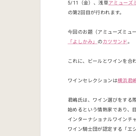
5/11（金）、浅草
アミューズ
の第2回目が行われます。
今回のお題（アミューズミュ
「よしかみ」
の
カツサンド
。
これに、ビールとワインを合
ワインセレクションは
横浜君
君嶋氏は、ワイン選びをする
始めるという情熱家であり、
インターナショナルワインチ
ワイン騎士団が認定する「エ