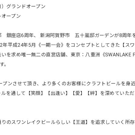
日）グランドオープン
レオープン
 銀座店6周年、 新潟阿賀野市 五十嵐邸ガーデンが8周年
12年平成24年5月《一期一会》をコンセプトとしてきた【ス
を求め唯一無二の直営店舗、東京：八重洲《SWANLAKE P
す。
do》をオープンさせて頂き、より多くのお客様にクラフトビールを身
ールを通して【笑顔】【出逢い】【愛】【絆】を深めていただ
通りのスワンレイクビールらしい【王道】を追求していく所存