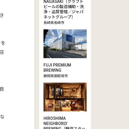
NAGASAKI（クラフト
ビールの製造補助・洗
浄・品質管理／ジャパ
き
ネットグループ）
長崎県長崎市
前を
店
FUJI PREMIUM
BREWING
静岡県御殿場市
良
ンな
HIROSHIMA
NEIGHBORLY
BREWING（醸造スタッ