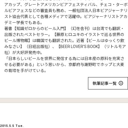
アカップ、グレートアメリカンビアフェスティバル、チェコ・ターボ
ルビアフェスなどの審査員も務め、一般社団法人日本ビアジャーナリ
スト協会代表として各種メディアで活躍中。ビアジャーナリストアカ
デミー学長でもある。
著書【知識ゼロからのビール入門】（幻冬舎刊）は台湾でも翻訳・
出版されたベストセラー。【藤原ヒロユキのイラストで巡る世界の
ビール博物館】は韓国でも翻訳された。近著【ビールはゆっくり飲
みなさい】（日経出版社）、【BEER LOVER’S BOOK】（リトルモア
社）が大好評発売中。
「日本らしいビールを世界に発信する為には日本産の原料を充実さ
せる必要がある」という思いから、京都府与謝野町でホップと大麦
の栽培を手がけている。
執筆記事一覧
2015.5.5 Tue.