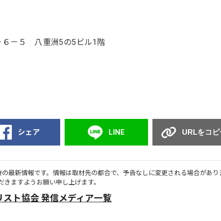
６－５ 八重洲5の5ビル1階
シェア
LINE
URLをコピ
時の最新情報です。情報は取材先の都合で、予告なしに変更される場合があり
だきますようお願い申し上げます。
リスト協会 発信メディア一覧